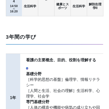
4
健康とス
解剖生理
14:50
生活科学
生活科学
ポーツ
学II
～
16:20
3年間の学び
看護の主要概念、目的、役割を理解する
基礎分野
［科学的思想の基盤］倫理学、情報リテラ
シー
［人間と生活、社会の理解］生活科学、心
理学、社会学
1年
専門基礎分野
［人体の構造や機能や病気の成り立ちや回