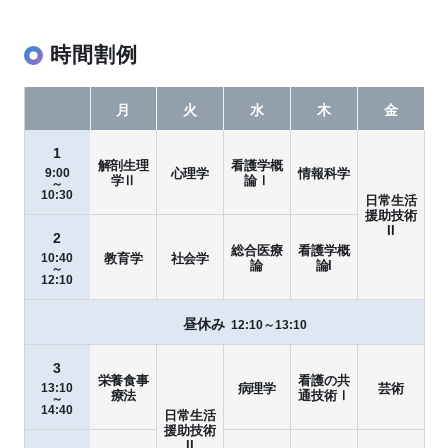
時間割例
月
火
水
木
金
1
解剖生理
看護学概
9:00
心理学
情報科学
学Ⅱ
論Ⅰ
～
10:30
日常生活
援助技術
II
2
総合医療
看護学概
10:40
教育学
社会学
論
論I
～
12:10
昼休み
12:10～13:10
3
栄養食事
看護の共
13:10
病理学
芸術
療法
通技術Ⅰ
～
14:40
日常生活
援助技術
II