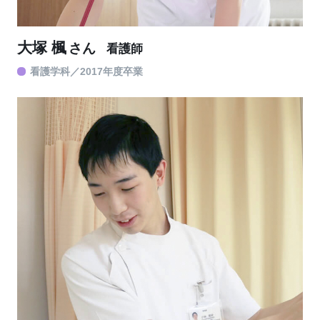
大塚 楓
さん
看護師
看護学科
2017年度卒業