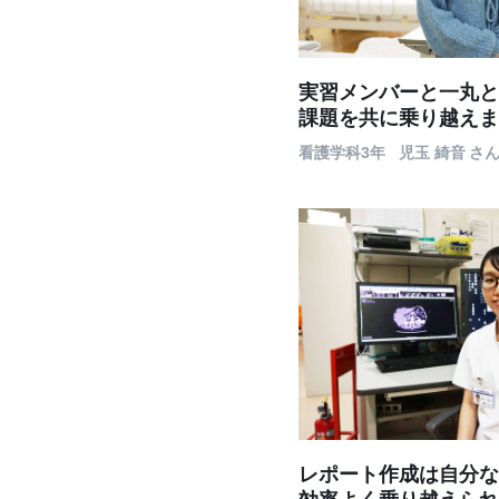
実習メンバーと一丸と
課題を共に乗り越えま
看護学科3年
児玉 綺音
さ
レポート作成は自分な