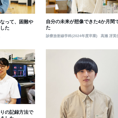
自分の未来が想像できた4か月間
なって、困難や
た
した
診療放射線学科(2024年度卒業)
高瀨 冴英
ん
りの記録方法で