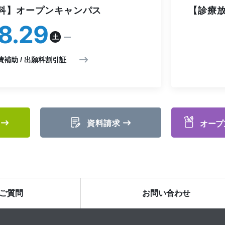
科】オープンキャンパス
【診療放
8
29
土
費補助 / 出願料割引証
資料請求
オープ
ご質問
お問い合わせ