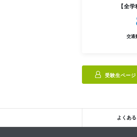
【全学
交通
受験生ページ
よくある