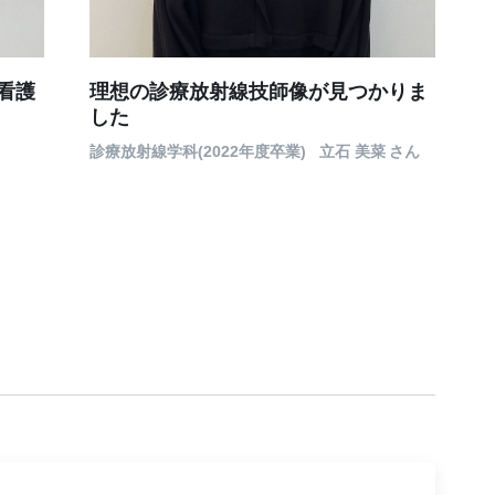
看護
理想の診療放射線技師像が見つかりま
した
診療放射線学科(2022年度卒業)
立石 美菜
さん