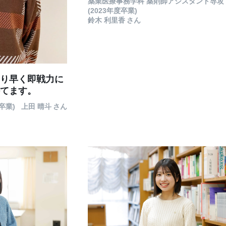
薬業医療事務学科 薬剤師アシスタント専攻
(2023年度卒業)
鈴木 利里香
さん
り早く即戦力に
てます。
卒業)
上田 晴斗
さん