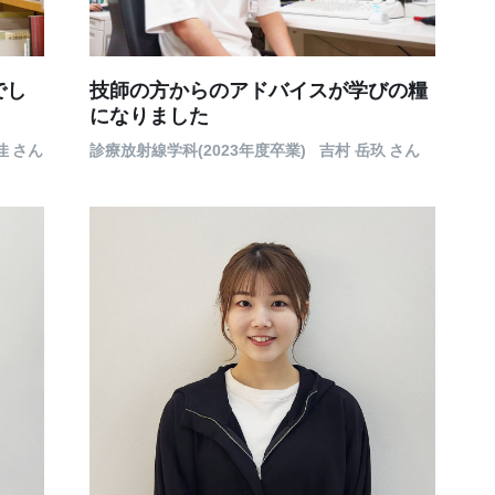
技師の方からのアドバイスが学びの糧
でし
になりました
診療放射線学科(2023年度卒業)
吉村 岳玖
さん
佳
さん