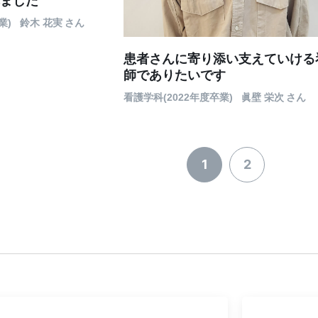
ました
業)
鈴木 花実
さん
患者さんに寄り添い支えていける
師でありたいです
看護学科(2022年度卒業)
眞壁 栄次
さん
1
2