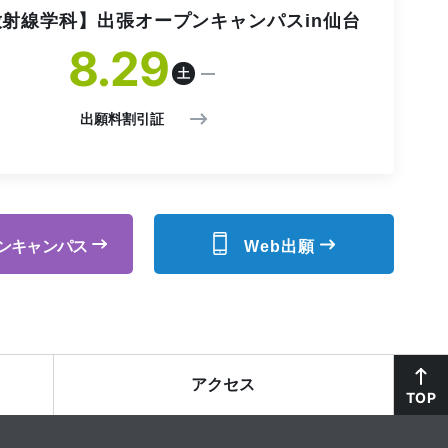
射線学科】出張オープンキャンパスin仙台
8
29
土
出願料割引証
Web出願
ン
キャンパス
アクセス
TOP