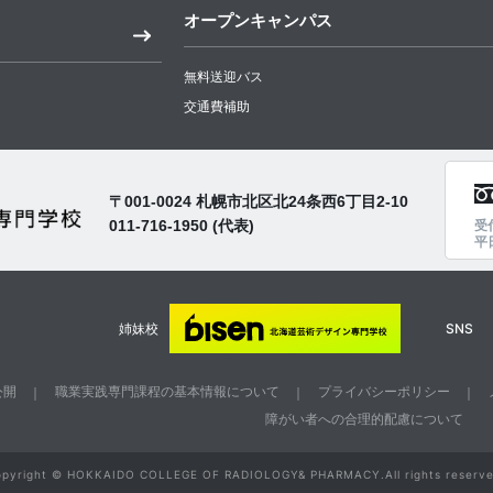
オープンキャンパス
無料送迎バス
交通費補助
〒001-0024 札幌市北区北24条西6丁目2-10
011-716-1950
(代表)
受
平日
姉妹校
SNS
公開
職業実践専門課程の基本情報について
プライバシーポリシー
障がい者への合理的配慮について
opyright © HOKKAIDO COLLEGE OF
RADIOLOGY& PHARMACY.All rights reserve