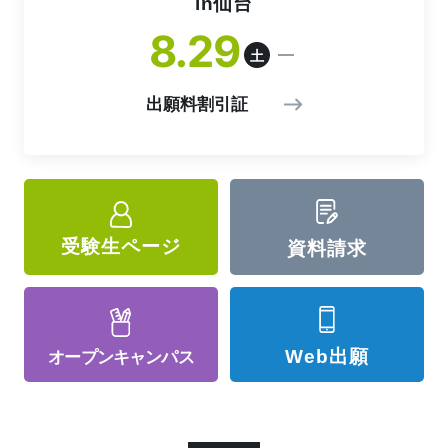
in仙台
8
29
土
出願料割引証
受験生ページ
資料請求
Web出願
オープン
キャンパス