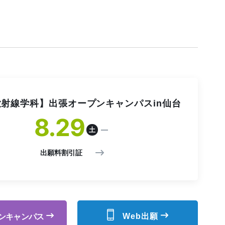
射線学科】出張オープンキャンパスin仙台
8
29
土
出願料割引証
Web出願
ン
キャンパス