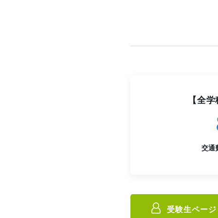
【全学
交通
受験生ページ