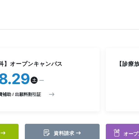
科】オープンキャンパス
【診療放
8
29
土
費補助 / 出願料割引証
資料請求
オープ