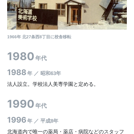
1966年 北27条西8丁目に校舎移転
1980
年代
1988
年 ／ 昭和63年
法人設立。学校法人美専学園と定める。
1990
年代
1996
年 ／ 平成8年
北海道内で唯一の薬局・薬店・病院などのスタッフ