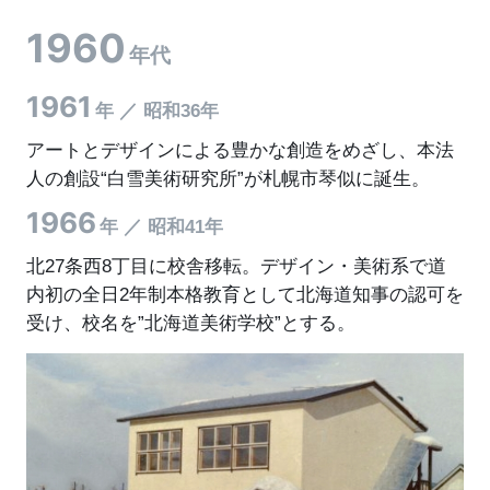
1960
年代
1961
年 ／ 昭和36年
アートとデザインによる豊かな創造をめざし、本法
人の創設“白雪美術研究所”が札幌市琴似に誕生。
1966
年 ／ 昭和41年
北27条西8丁目に校舎移転。デザイン・美術系で道
内初の全日2年制本格教育として北海道知事の認可を
受け、校名を”北海道美術学校”とする。