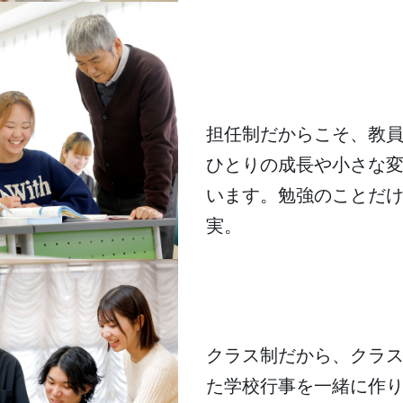
全方位オーダーメ
ト。
担任制だからこそ、教
ひとりの成長や小さな
います。勉強のことだ
実。
仲間と心をつなぐ環
クラス制だから、クラ
た学校行事を一緒に作