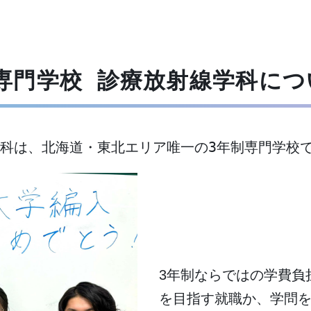
専門学校 診療放射線学科につ
科は、北海道・東北エリア唯一の3年制専門学校
3年制で学費と時間
来。
3年制ならではの学費負
を目指す就職か、学問