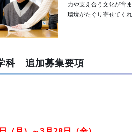
力や支え合う文化が育
環境がたぐり寄せてく
学科 追加募集要項
10日（月）～3月28日（金）