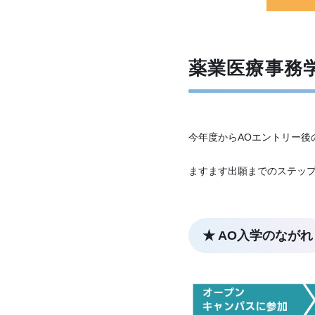
薬業医療事務
今年度からAOエントリー後
ますます出願までのステッ
★ AO入学のながれ