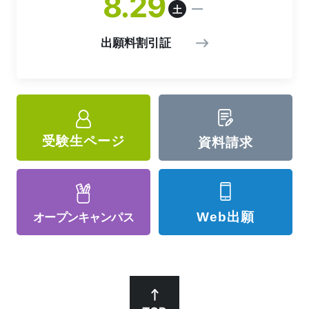
8
29
土
出願料割引証
受験生ページ
資料請求
Web出願
オープン
キャンパス