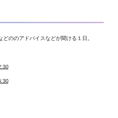

などののアドバイスなどが聞ける１日。
30
30