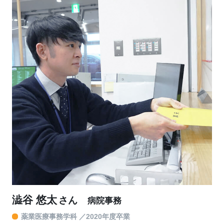
澁谷 悠太
さん
病院事務
薬業医療事務学科
2020年度卒業